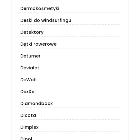
Dermokosmetyki
Deski do windsurfingu
Detektory
Dętki rowerowe
Deturner
Devialet
DeWalt
DexXer
Diamondback
Dicota
Dimplex
Dipol