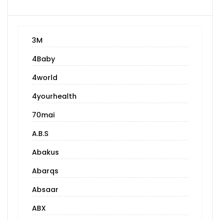
3M
4Baby
4world
4yourhealth
70mai
A.B.S
Abakus
Abarqs
Absaar
ABX