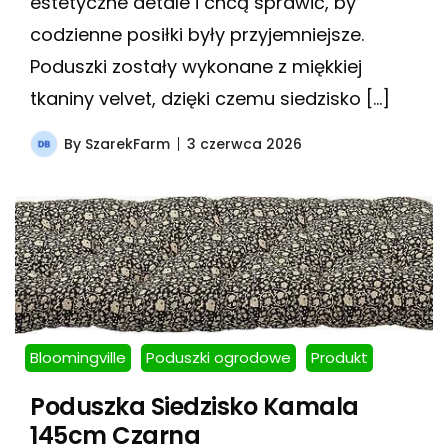
estetyczne detale i chcą sprawić, by
codzienne posiłki były przyjemniejsze.
Poduszki zostały wykonane z miękkiej
tkaniny velvet, dzięki czemu siedzisko […]
By
SzarekFarm
3 czerwca 2026
Bloomingville
Poduszki ogrodowe
Produkt
Poduszka Siedzisko Kamala
145cm Czarna