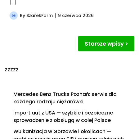
[…]
By
SzarekFarm
9 czerwca 2026
Nawigacja
Starsze wpisy
po
wpisach
zzzzz
Mercedes‑Benz Trucks Poznań: serwis dla
każdego rodzaju ciężarówki
Import aut z USA — szybkie i bezpieczne
sprowadzenie z obsługą w całej Polsce
Wulkanizacja w Gorzowie i okolicach —
mobilny serwis opon TIR i maszyn rolniczych