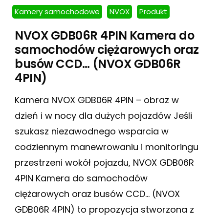
Kamery samochodowe
NVOX
Produkt
NVOX GDB06R 4PIN Kamera do
samochodów ciężarowych oraz
busów CCD… (NVOX GDB06R
4PIN)
Kamera NVOX GDB06R 4PIN – obraz w
dzień i w nocy dla dużych pojazdów Jeśli
szukasz niezawodnego wsparcia w
codziennym manewrowaniu i monitoringu
przestrzeni wokół pojazdu, NVOX GDB06R
4PIN Kamera do samochodów
ciężarowych oraz busów CCD… (NVOX
GDB06R 4PIN) to propozycja stworzona z