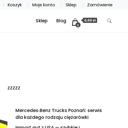
Koszyk
Moje konto
Sklep
Zamówienie
Sklep
Blog
0,00 zł
0
zzzzz
Mercedes‑Benz Trucks Poznań: serwis
dla każdego rodzaju ciężarówki
Import aut z USA — szybkie i