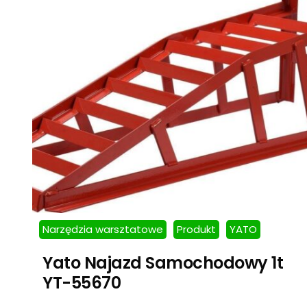
Narzędzia warsztatowe
Produkt
YATO
Yato Najazd Samochodowy 1t
YT-55670