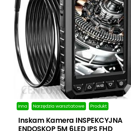
inna
Narzędzia warsztatowe
Produkt
Inskam Kamera INSPEKCYJNA
ENDOSKOP 5M 6LED IPS FHD