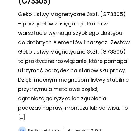
(G73305)
Geko Listwy Magnetyczne 3szt. (G73305)
– porządek w zasięgu ręki Praca w
warsztacie wymaga szybkiego dostępu
do drobnych elementów i narzędzi. Zestaw
Geko Listwy Magnetyczne 3szt. (G73305)
to praktyczne rozwiązanie, które pomaga
utrzymać porządek na stanowisku pracy.
Dzięki mocnym magnesom listwy stabilnie
przytrzymują metalowe części,
ograniczając ryzyko ich zgubienia
podczas napraw, montażu lub serwisu. To
[…]
By
SzarekFarm
9 czerwca 2026