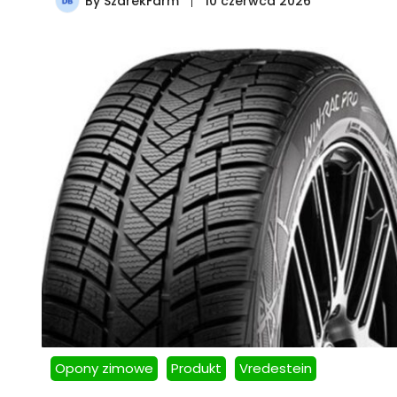
By
SzarekFarm
10 czerwca 2026
Opony zimowe
Produkt
Vredestein