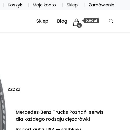
Koszyk
Moje konto
Sklep
Zamówienie
Sklep
Blog
0,00 zł
0
zzzzz
Mercedes‑Benz Trucks Poznań: serwis
dla każdego rodzaju ciężarówki
Import aut z USA — szybkie i