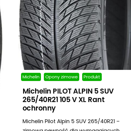
Michelin
Opony zimowe
Produkt
Michelin PILOT ALPIN 5 SUV
265/40R21 105 V XL Rant
ochronny
Michelin Pilot Alpin 5 SUV 265/40R21 –
zimowa pewność dla wymagających