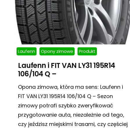
Laufenn
Opony zimowe
Produkt
Laufenn i FIT VAN LY31 195R14
106/104 Q –
Opona zimowa, która ma sens: Laufenn i
FIT VAN LY31 195R14 106/104 Q – Sezon
zimowy potrafi szybko zweryfikować
przygotowanie auta, niezależnie od tego,
czy jeździsz miejskimi trasami, czy częściej