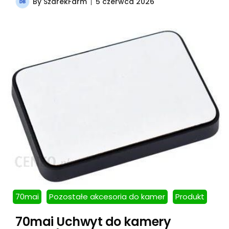
By
SzarekFarm
5 czerwca 2026
70mai
Pozostałe akcesoria do kamer
Produkt
70mai Uchwyt do kamery