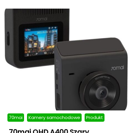
70mai
Kamery samochodowe
Produkt
70mai QHD A400 Szary