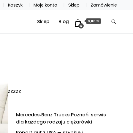
Koszyk
Moje konto
Sklep
Zamówienie
Sklep
Blog
0,00 zł
0
zzzzz
Mercedes‑Benz Trucks Poznań: serwis
dla każdego rodzaju ciężarówki
Import aut z USA — szybkie i