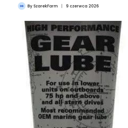
By
SzarekFarm
9 czerwca 2026