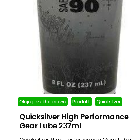
Oleje przekładniowe
Produkt
Quicksilver
Quicksilver High Performance
Gear Lube 237ml
Quicksilver High Performance Gear Lube