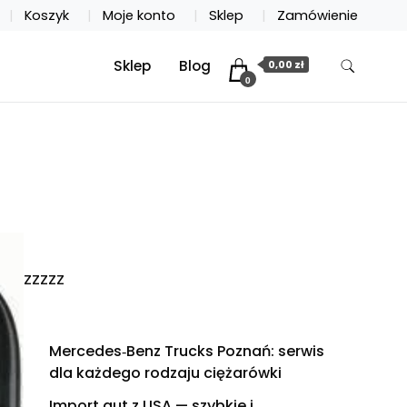
Koszyk
Moje konto
Sklep
Zamówienie
Sklep
Blog
0,00 zł
0
zzzzz
Mercedes‑Benz Trucks Poznań: serwis
dla każdego rodzaju ciężarówki
Import aut z USA — szybkie i