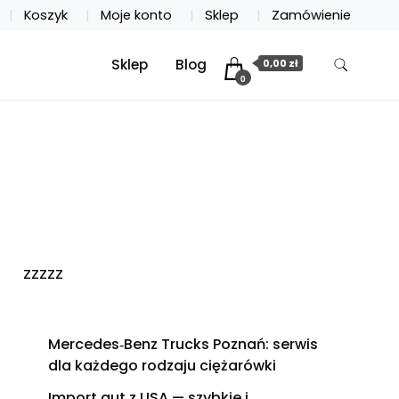
Koszyk
Moje konto
Sklep
Zamówienie
Sklep
Blog
0,00 zł
0
zzzzz
Mercedes‑Benz Trucks Poznań: serwis
dla każdego rodzaju ciężarówki
Import aut z USA — szybkie i