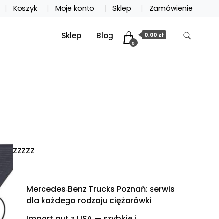
Koszyk
Moje konto
Sklep
Zamówienie
Sklep
Blog
0,00 zł
0
zzzzz
Mercedes‑Benz Trucks Poznań: serwis
dla każdego rodzaju ciężarówki
Import aut z USA — szybkie i