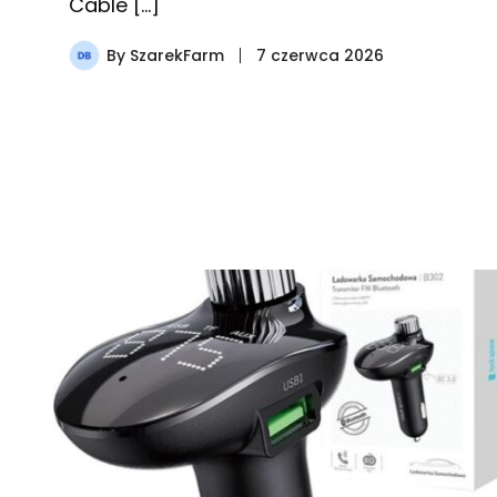
Cable […]
By
SzarekFarm
7 czerwca 2026