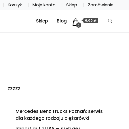
Koszyk
Moje konto
Sklep
Zamówienie
Sklep
Blog
0,00 zł
0
zzzzz
Mercedes‑Benz Trucks Poznań: serwis
dla każdego rodzaju ciężarówki
Import aut z USA — szybkie i