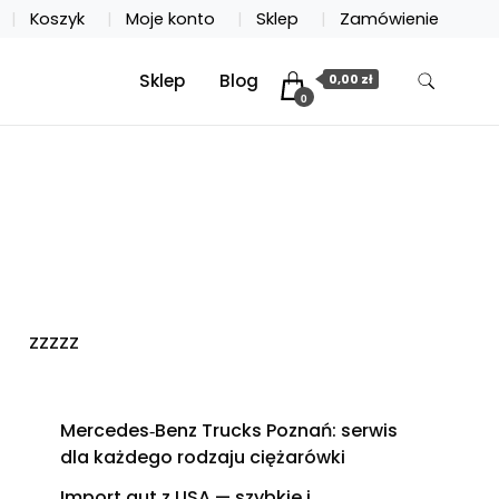
Koszyk
Moje konto
Sklep
Zamówienie
Sklep
Blog
0,00 zł
0
zzzzz
Mercedes‑Benz Trucks Poznań: serwis
dla każdego rodzaju ciężarówki
Import aut z USA — szybkie i