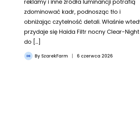
reklamy i inne źródła luminancji potrafią
zdominować kadr, podnosząc tło i
obniżając czytelność detali. Właśnie wted
przydaje się Haida Filtr nocny Clear-Night
do […]
By
SzarekFarm
6 czerwca 2026