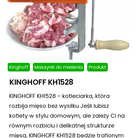
Kinghoff
Maszynki do mielenia
Produkt
KINGHOFF KH1528
KINGHOFF KH1528 – kotleciarka, która
rozbija mięso bez wysiłku Jeśli lubisz
kotlety w stylu domowym, ale zależy Ci na
równym rozbiciu i delikatnej strukturze
mięsa, KINGHOFF KH1528 będzie trafionym