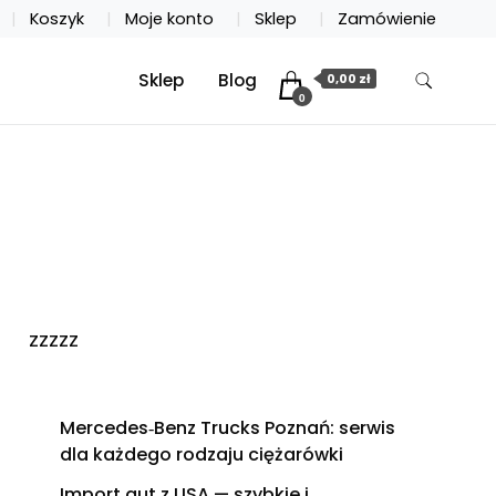
Koszyk
Moje konto
Sklep
Zamówienie
Sklep
Blog
0,00 zł
0
zzzzz
Mercedes‑Benz Trucks Poznań: serwis
dla każdego rodzaju ciężarówki
Import aut z USA — szybkie i