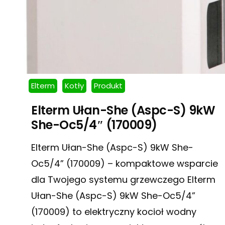
Elterm
Kotły
Produkt
Elterm Ułan-She (Aspc-S) 9kW
She-Oc5/4″ (170009)
Elterm Ułan-She (Aspc-S) 9kW She-
Oc5/4” (170009) – kompaktowe wsparcie
dla Twojego systemu grzewczego Elterm
Ułan-She (Aspc-S) 9kW She-Oc5/4”
(170009) to elektryczny kocioł wodny