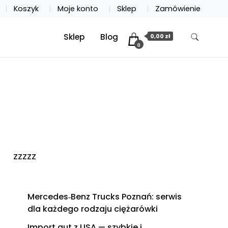
Koszyk
Moje konto
Sklep
Zamówienie
Sklep
Blog
0,00 zł
0
zzzzz
Mercedes‑Benz Trucks Poznań: serwis
dla każdego rodzaju ciężarówki
Import aut z USA — szybkie i