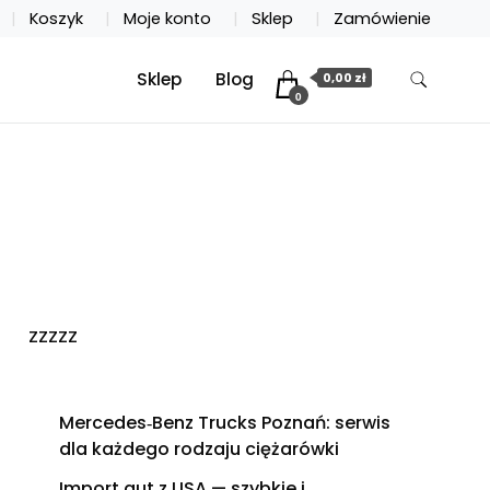
Koszyk
Moje konto
Sklep
Zamówienie
Sklep
Blog
0,00 zł
0
zzzzz
Mercedes‑Benz Trucks Poznań: serwis
dla każdego rodzaju ciężarówki
Import aut z USA — szybkie i