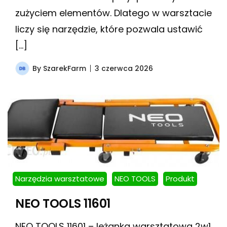
zużyciem elementów. Dlatego w warsztacie
liczy się narzędzie, które pozwala ustawić
[…]
By
SzarekFarm
3 czerwca 2026
Narzędzia warsztatowe
NEO TOOLS
Produkt
NEO TOOLS 11601
NEO TOOLS 11601 – leżanka warsztatowa 2w1