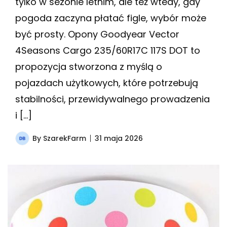
tylko w sezonie letnim, ale też wtedy, gdy
pogoda zaczyna płatać figle, wybór może
być prosty. Opony Goodyear Vector
4Seasons Cargo 235/60R17C 117S DOT to
propozycja stworzona z myślą o
pojazdach użytkowych, które potrzebują
stabilności, przewidywalnego prowadzenia
i […]
By
SzarekFarm
31 maja 2026