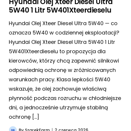
Hyundai Olej Xteer Diesel Ultra
5W40 1 Litr 5W401Xteerdieselu
Hyundai Olej Xteer Diesel Ultra 5W40 — co
oznacza 5W40 w codziennej eksploatacji?
Hyundai Olej Xteer Diesel Ultra 5W40 1 Litr
5W401Xteerdieselu to propozycja dla
kierowców, którzy chcą zapewnić silnikowi
odpowiednią ochronę w zróżnicowanych
warunkach pracy. Klasa lepkości 5W40
wskazuje, że olej zachowuje właściwą
płynność podczas rozruchu w chłodniejsze
dni, a jednocześnie utrzymuje stabilną
ochronę […]
By
SzarekFarm
2 czerwca 2026