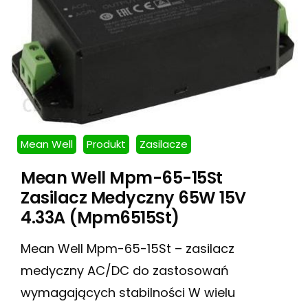
Mean Well
Produkt
Zasilacze
Mean Well Mpm-65-15St
Zasilacz Medyczny 65W 15V
4.33A (Mpm6515St)
Mean Well Mpm-65-15St – zasilacz
medyczny AC/DC do zastosowań
wymagających stabilności W wielu