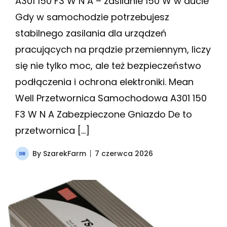
A301 150 F3 W N A – zasilanie 150 W w aucie
Gdy w samochodzie potrzebujesz
stabilnego zasilania dla urządzeń
pracujących na prądzie przemiennym, liczy
się nie tylko moc, ale też bezpieczeństwo
podłączenia i ochrona elektroniki. Mean
Well Przetwornica Samochodowa A301 150
F3 W N A Zabezpieczone Gniazdo De to
przetwornica […]
By
SzarekFarm
7 czerwca 2026