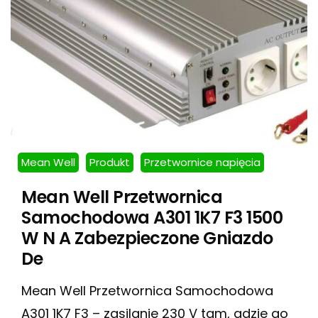
Mean Well
Produkt
Przetwornice napięcia
Mean Well Przetwornica
Samochodowa A301 1K7 F3 1500
W N A Zabezpieczone Gniazdo
De
Mean Well Przetwornica Samochodowa
A301 1K7 F3 – zasilanie 230 V tam, gdzie go