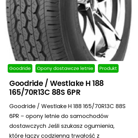
Goodride
Opony dostawcze letnie
Produkt
Goodride / Westlake H 188
165/70R13C 88S 6PR
Goodride / Westlake H 188 165/70R13C 88S
6PR – opony letnie do samochodów
dostawczych Jeśli szukasz ogumienia,
które łączy codzienną trwałość z