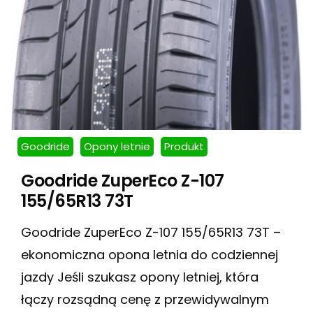
Goodride
Opony letnie
Produkt
Goodride ZuperEco Z-107
155/65R13 73T
Goodride ZuperEco Z-107 155/65R13 73T –
ekonomiczna opona letnia do codziennej
jazdy Jeśli szukasz opony letniej, która
łączy rozsądną cenę z przewidywalnym