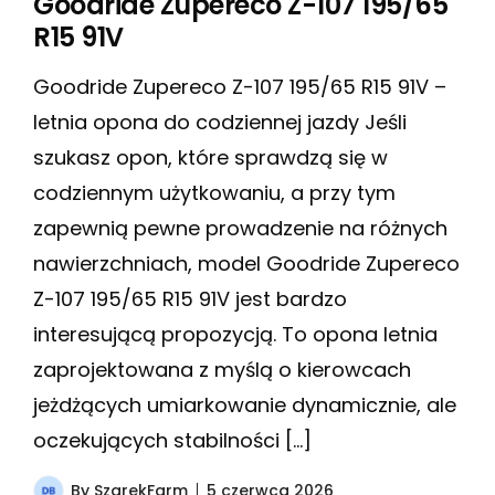
Goodride Zupereco Z-107 195/65
R15 91V
Goodride Zupereco Z-107 195/65 R15 91V –
letnia opona do codziennej jazdy Jeśli
szukasz opon, które sprawdzą się w
codziennym użytkowaniu, a przy tym
zapewnią pewne prowadzenie na różnych
nawierzchniach, model Goodride Zupereco
Z-107 195/65 R15 91V jest bardzo
interesującą propozycją. To opona letnia
zaprojektowana z myślą o kierowcach
jeżdżących umiarkowanie dynamicznie, ale
oczekujących stabilności […]
By
SzarekFarm
5 czerwca 2026