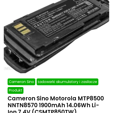
Cameron Sino
Ładowarki akumulatory i zasilacze
Produkt
Cameron Sino Motorola MTP8500
NNTN8570 1900mAh 14.06Wh Li-
Ion 7.4V (CSMTP850TW)