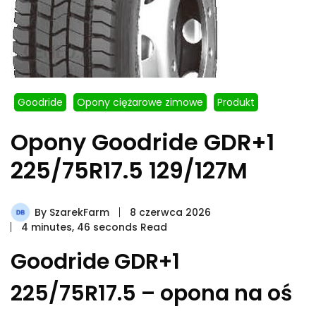
Goodride
Opony ciężarowe zimowe
Produkt
Opony Goodride GDR+1
225/75R17.5 129/127M
By
SzarekFarm
8 czerwca 2026
4 minutes, 46 seconds Read
Goodride GDR+1
225/75R17.5 – opona na oś