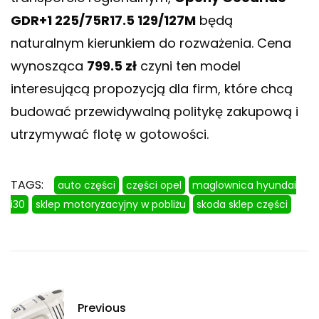
GDR+1 225/75R17.5 129/127M
będą
naturalnym kierunkiem do rozważenia. Cena
wynosząca
799.5 zł
czyni ten model
interesującą propozycją dla firm, które chcą
budować przewidywalną politykę zakupową i
utrzymywać flotę w gotowości.
TAGS:
auto części
części opel
maglownica hyundai
i30
sklep motoryzacyjny w pobliżu
skoda sklep części
Previous