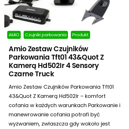
AMiO
Czujniki parkowania
Produkt
Amio Zestaw Czujników
Parkowania Tft01 43&Quot Z
Kamerą Hd502Ir 4 Sensory
Czarne Truck
Amio Zestaw Czujników Parkowania Tft01
43&Quot Z Kamerą Hd502Ir – komfort
cofania w każdych warunkach Parkowanie i
manewrowanie cofania potrafi być
wyzwaniem, zwłaszcza gdy wokoło jest