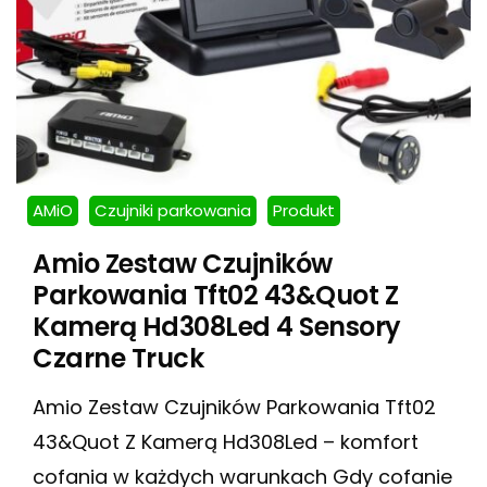
AMiO
Czujniki parkowania
Produkt
Amio Zestaw Czujników
Parkowania Tft02 43&Quot Z
Kamerą Hd308Led 4 Sensory
Czarne Truck
Amio Zestaw Czujników Parkowania Tft02
43&Quot Z Kamerą Hd308Led – komfort
cofania w każdych warunkach Gdy cofanie