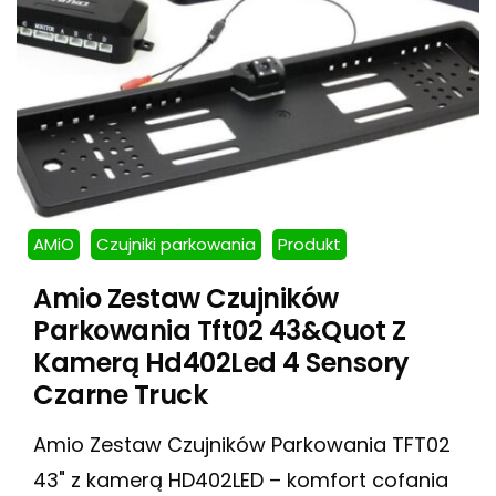
AMiO
Czujniki parkowania
Produkt
Amio Zestaw Czujników
Parkowania Tft02 43&Quot Z
Kamerą Hd402Led 4 Sensory
Czarne Truck
Amio Zestaw Czujników Parkowania TFT02
43" z kamerą HD402LED – komfort cofania