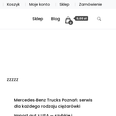
Koszyk
Moje konto
Sklep
Zamówienie
Sklep
Blog
0,00 zł
0
zzzzz
Mercedes‑Benz Trucks Poznań: serwis
dla każdego rodzaju ciężarówki
Import aut z USA — szybkie i