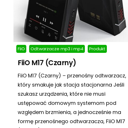
FiiO
Odtwarzacze mp3 i mp4
Produkt
FiiO M17 (Czarny)
FiiO M17 (Czarny) – przenośny odtwarzacz,
który smakuje jak stacja stacjonarna Jeśli
szukasz urządzenia, które nie musi
ustępować domowym systemom pod
względem brzmienia, a jednocześnie ma
formę przenośnego odtwarzacza, FiiO M17