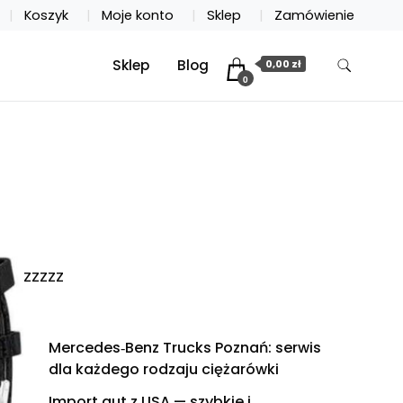
Koszyk
Moje konto
Sklep
Zamówienie
Sklep
Blog
0,00 zł
0
zzzzz
Mercedes‑Benz Trucks Poznań: serwis
dla każdego rodzaju ciężarówki
Import aut z USA — szybkie i