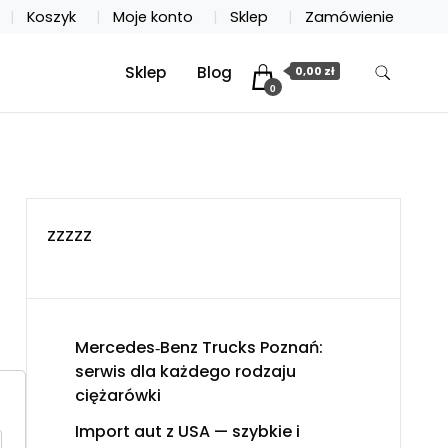
Koszyk
Moje konto
Sklep
Zamówienie
Sklep
Blog
0,00 zł
0
zzzzz
Mercedes‑Benz Trucks Poznań:
serwis dla każdego rodzaju
ciężarówki
Import aut z USA — szybkie i