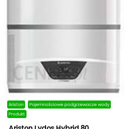
Ariston
Pojemnościowe podgrzewacze wody
Produkt
Ariston Lydos Hybrid 80