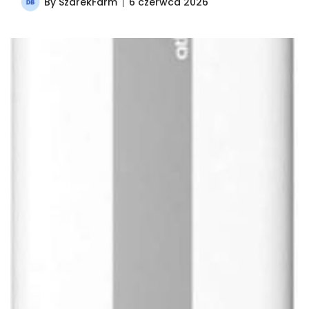
By
SzarekFarm
6 czerwca 2026