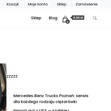
Koszyk
Moje konto
Sklep
Zamówienie
Sklep
Blog
0,00 zł
0
zzzzz
Mercedes‑Benz Trucks Poznań: serwis
dla każdego rodzaju ciężarówki
Import aut z USA — szybkie i