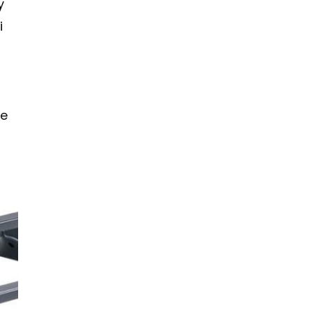
y
i
ze