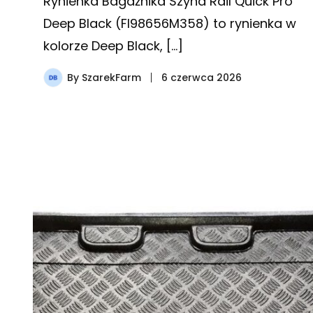
Rynienka Bagażnika Szyna Rail Quick Pro
Deep Black (FI98656M358) to rynienka w
kolorze Deep Black, […]
By
SzarekFarm
6 czerwca 2026