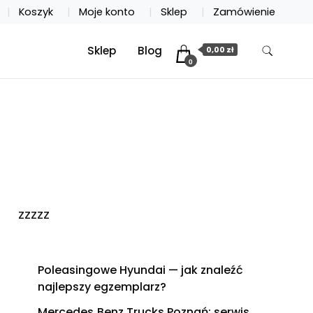
Koszyk
Moje konto
Sklep
Zamówienie
Sklep
Blog
0,00 zł
0
zzzzz
Poleasingowe Hyundai — jak znaleźć
najlepszy egzemplarz?
Mercedes‑Benz Trucks Poznań: serwis