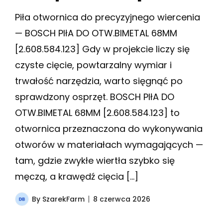
Piła otwornica do precyzyjnego wiercenia
— BOSCH PIłA DO OTW.BIMETAL 68MM
[2.608.584.123] Gdy w projekcie liczy się
czyste cięcie, powtarzalny wymiar i
trwałość narzędzia, warto sięgnąć po
sprawdzony osprzęt. BOSCH PIłA DO
OTW.BIMETAL 68MM [2.608.584.123] to
otwornica przeznaczona do wykonywania
otworów w materiałach wymagających —
tam, gdzie zwykłe wiertła szybko się
męczą, a krawędź cięcia […]
By
SzarekFarm
8 czerwca 2026