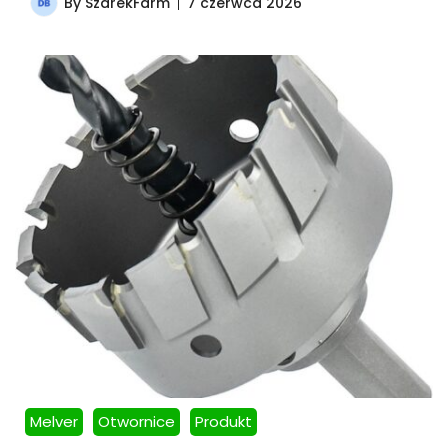
By
SzarekFarm
7 czerwca 2026
Melver
Otwornice
Produkt