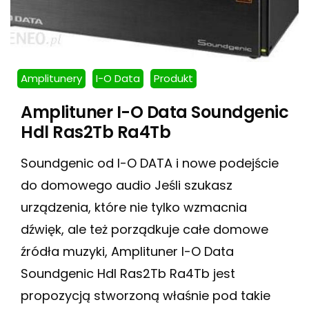
Amplitunery
I-O Data
Produkt
Amplituner I-O Data Soundgenic
Hdl Ras2Tb Ra4Tb
Soundgenic od I-O DATA i nowe podejście
do domowego audio Jeśli szukasz
urządzenia, które nie tylko wzmacnia
dźwięk, ale też porządkuje całe domowe
źródła muzyki, Amplituner I-O Data
Soundgenic Hdl Ras2Tb Ra4Tb jest
propozycją stworzoną właśnie pod takie