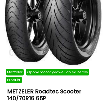
Metzeler
Opony motocyklowe i do skuterów
Produkt
METZELER Roadtec Scooter
140/70R16 65P