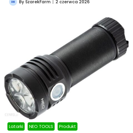
By
SzarekFarm
2 czerwca 2026
Latarki
NEO TOOLS
Produkt