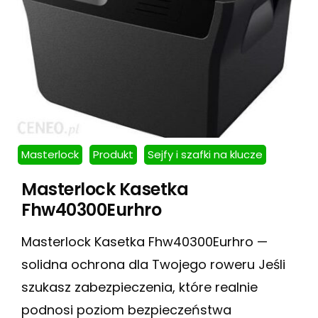
Masterlock
Produkt
Sejfy i szafki na klucze
Masterlock Kasetka
Fhw40300Eurhro
Masterlock Kasetka Fhw40300Eurhro —
solidna ochrona dla Twojego roweru Jeśli
szukasz zabezpieczenia, które realnie
podnosi poziom bezpieczeństwa