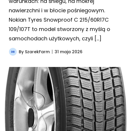
warunkach: na śniegu, na mokrej
nawierzchni i w błocie pośniegowym.
Nokian Tyres Snowproof C 215/60R17C
109/107T to model stworzony z myślą o
samochodach użytkowych, czyli […]
By
SzarekFarm
31 maja 2026