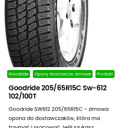
Goodride
Opony dostawcze zimowe
Produkt
Goodride 205/65R15C Sw-612
102/100T
Goodride SW612 205/65R15C – zimowa
opona do dostawczaków, która ma
trzymać i pracować Jeśli szukasz