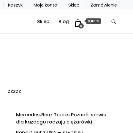
Koszyk
Moje konto
Sklep
Zamówienie
Sklep
Blog
0,00 zł
0
zzzzz
Mercedes‑Benz Trucks Poznań: serwis
dla każdego rodzaju ciężarówki
Import aut z USA — szybkie i