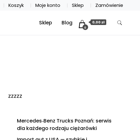
Koszyk
Moje konto
Sklep
Zamówienie
Sklep
Blog
0,00 zł
0
zzzzz
Mercedes‑Benz Trucks Poznań: serwis
dla każdego rodzaju ciężarówki
Import aut z USA — szybkie i