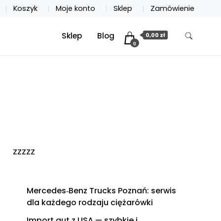
Koszyk
Moje konto
Sklep
Zamówienie
Sklep
Blog
0,00 zł
0
zzzzz
Mercedes‑Benz Trucks Poznań: serwis
dla każdego rodzaju ciężarówki
Import aut z USA — szybkie i