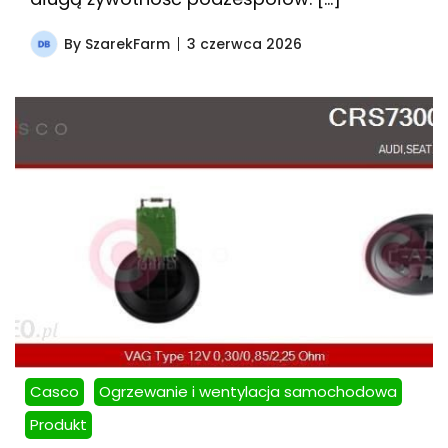
By
SzarekFarm
3 czerwca 2026
Casco
Ogrzewanie i wentylacja samochodowa
Produkt