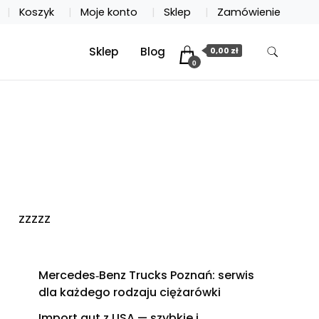
Koszyk
Moje konto
Sklep
Zamówienie
Sklep
Blog
0,00 zł
0
zzzzz
Mercedes‑Benz Trucks Poznań: serwis
dla każdego rodzaju ciężarówki
Import aut z USA — szybkie i