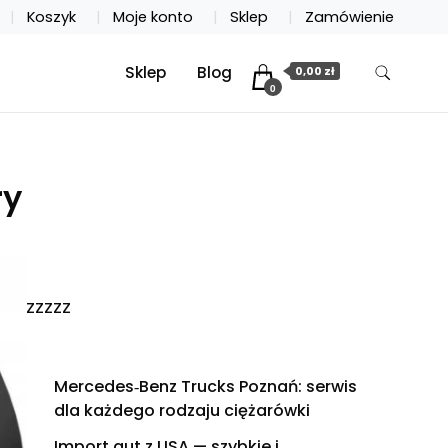
Koszyk
Moje konto
Sklep
Zamówienie
Sklep
Blog
0,00 zł
0
ry
zzzzz
Mercedes‑Benz Trucks Poznań: serwis
dla każdego rodzaju ciężarówki
Import aut z USA — szybkie i