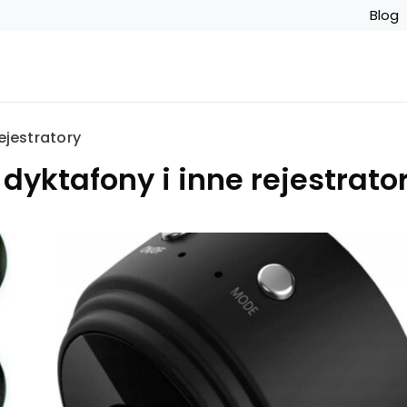
Blog
ejestratory
yktafony i inne rejestrato