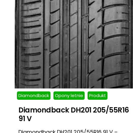
Diamondback
Opony letnie
Produkt
Diamondback DH201 205/55R16
91 V
Diamondback DH201 205/55R16 91 V –