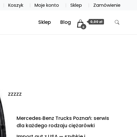
Koszyk
Moje konto
Sklep
Zamówienie
Sklep
Blog
0,00 zł
0
zzzzz
Mercedes‑Benz Trucks Poznań: serwis
dla każdego rodzaju ciężarówki
Import aut z USA — szybkie i