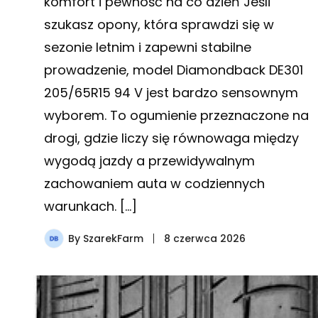
komfort i pewność na co dzień Jeśli
szukasz opony, która sprawdzi się w
sezonie letnim i zapewni stabilne
prowadzenie, model Diamondback DE301
205/65R15 94 V jest bardzo sensownym
wyborem. To ogumienie przeznaczone na
drogi, gdzie liczy się równowaga między
wygodą jazdy a przewidywalnym
zachowaniem auta w codziennych
warunkach. […]
By
SzarekFarm
8 czerwca 2026