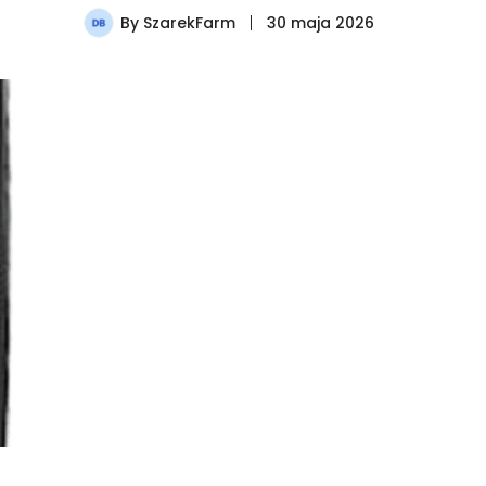
By
SzarekFarm
30 maja 2026