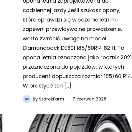
opona letnia zaprojektowana do
codziennej jazdy Jeśli szukasz opony,
która sprawdzi się w sezonie letnim i
zapewni przewidywalne prowadzenie,
warto zwrócić uwagę na model
Diamondback DE301 185/60R14 82 H. To
opona letnia oznaczona jako rocznik 2021
przeznaczona do pojazdów, w których
producent dopuszcza rozmiar 185/60 R14.
W praktyce ten […]
By
SzarekFarm
7 czerwca 2026