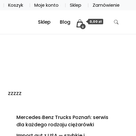
Koszyk
Moje konto
Sklep
Zamówienie
Sklep
Blog
0,00 zł
0
zzzzz
Mercedes‑Benz Trucks Poznań: serwis
dla każdego rodzaju ciężarówki
Import aut z USA — szybkie i