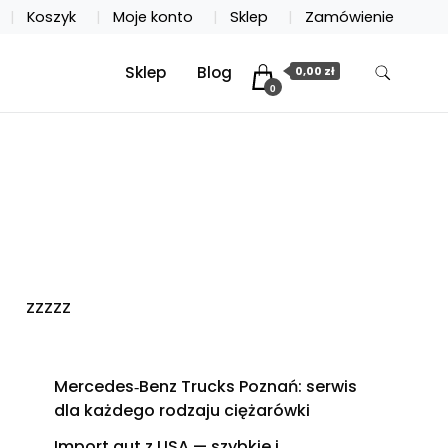
Koszyk
Moje konto
Sklep
Zamówienie
Sklep
Blog
0,00 zł
0
zzzzz
Mercedes‑Benz Trucks Poznań: serwis
dla każdego rodzaju ciężarówki
Import aut z USA — szybkie i