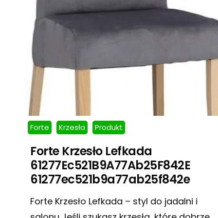
Forte
Krzesła
Produkt
Forte Krzesło Lefkada
61277Ec521B9A77Ab25F842E
61277ec521b9a77ab25f842e
Forte Krzesło Lefkada – styl do jadalni i
salonu Jeśli szukasz krzesła, które dobrze