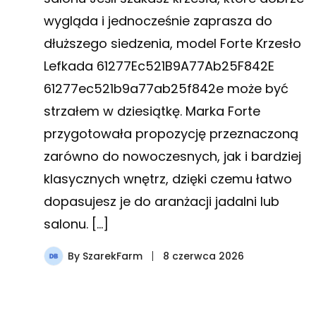
wygląda i jednocześnie zaprasza do
dłuższego siedzenia, model Forte Krzesło
Lefkada 61277Ec521B9A77Ab25F842E
61277ec521b9a77ab25f842e może być
strzałem w dziesiątkę. Marka Forte
przygotowała propozycję przeznaczoną
zarówno do nowoczesnych, jak i bardziej
klasycznych wnętrz, dzięki czemu łatwo
dopasujesz je do aranżacji jadalni lub
salonu. […]
By
SzarekFarm
8 czerwca 2026