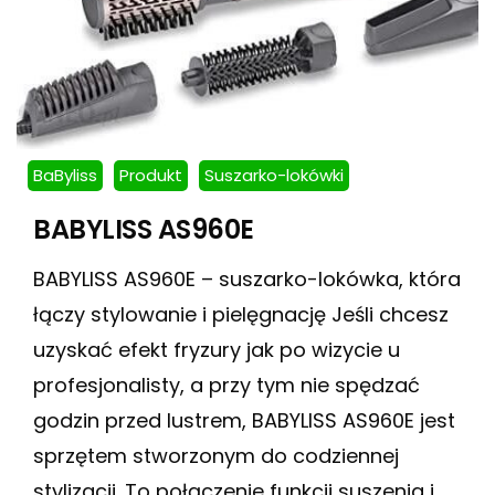
BaByliss
Produkt
Suszarko-lokówki
BABYLISS AS960E
BABYLISS AS960E – suszarko-lokówka, która
łączy stylowanie i pielęgnację Jeśli chcesz
uzyskać efekt fryzury jak po wizycie u
profesjonalisty, a przy tym nie spędzać
godzin przed lustrem, BABYLISS AS960E jest
sprzętem stworzonym do codziennej
stylizacji. To połączenie funkcji suszenia i