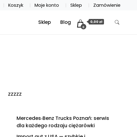
Koszyk
Moje konto
Sklep
Zamówienie
Sklep
Blog
0,00 zł
0
zzzzz
Mercedes‑Benz Trucks Poznań: serwis
dla każdego rodzaju ciężarówki
Import aut z USA — szybkie i