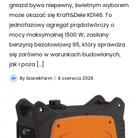
gniazd bywa niepewny, świetnym wyborem
może okazać się Kraft&Dele KD146. To
jednofazowy agregat prądotwórczy o
mocy maksymalnej 1500 W, zasilany
benzyną bezołowiową 95, który sprawdza
się zarówno w warunkach budowlanych,
jak i poza […]
By
SzarekFarm
4 czerwca 2026