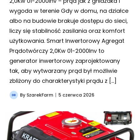
2,0Kw 01-2000Inv – prąd jak z gniazdka i
wygoda w terenie Gdy w domu, na działce
albo na budowie brakuje dostępu do sieci,
liczy się stabilność zasilania oraz komfort
użytkowania. Smart Inwertorowy Agregat
Prądotwórczy 2,0Kw 01-2000Inv to
generator inwertorowy zaprojektowany
tak, aby wytwarzany prąd był możliwie
zbliżony do charakterystyki prądu z […]
By
SzarekFarm
5 czerwca 2026