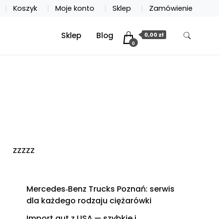
Koszyk
Moje konto
Sklep
Zamówienie
Sklep
Blog
0,00 zł
0
zzzzz
Mercedes‑Benz Trucks Poznań: serwis
dla każdego rodzaju ciężarówki
Import aut z USA — szybkie i