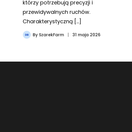
którzy potrzebują precyzji i
przewidywalnych ruchów.
Charakterystyczną […]
By
SzarekFarm
31 maja 2026