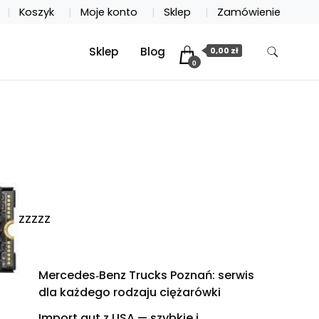
Koszyk
Moje konto
Sklep
Zamówienie
Sklep
Blog
0,00 zł
0
zzzzz
Mercedes‑Benz Trucks Poznań: serwis
dla każdego rodzaju ciężarówki
Import aut z USA — szybkie i