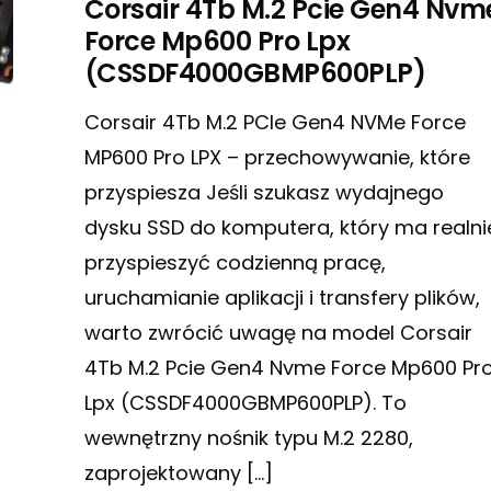
Corsair 4Tb M.2 Pcie Gen4 Nvm
Force Mp600 Pro Lpx
(CSSDF4000GBMP600PLP)
Corsair 4Tb M.2 PCIe Gen4 NVMe Force
MP600 Pro LPX – przechowywanie, które
przyspiesza Jeśli szukasz wydajnego
dysku SSD do komputera, który ma realni
przyspieszyć codzienną pracę,
uruchamianie aplikacji i transfery plików,
warto zwrócić uwagę na model Corsair
4Tb M.2 Pcie Gen4 Nvme Force Mp600 Pr
Lpx (CSSDF4000GBMP600PLP). To
wewnętrzny nośnik typu M.2 2280,
zaprojektowany […]