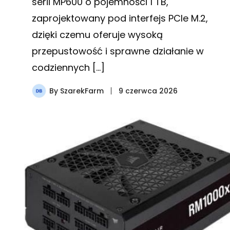
serii MP600 o pojemności 1 TB,
zaprojektowany pod interfejs PCIe M.2,
dzięki czemu oferuje wysoką
przepustowość i sprawne działanie w
codziennych […]
By
SzarekFarm
9 czerwca 2026