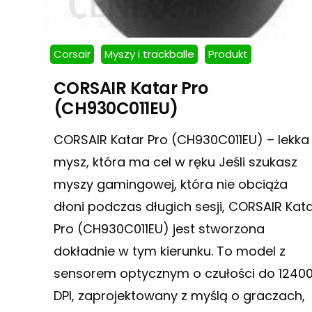
Corsair
Myszy i trackballe
Produkt
CORSAIR Katar Pro
(CH930C011EU)
CORSAIR Katar Pro (CH930C011EU) – lekka
mysz, która ma cel w ręku Jeśli szukasz
myszy gamingowej, która nie obciąża
dłoni podczas długich sesji, CORSAIR Kat
Pro (CH930C011EU) jest stworzona
dokładnie w tym kierunku. To model z
sensorem optycznym o czułości do 1240
DPI, zaprojektowany z myślą o graczach,