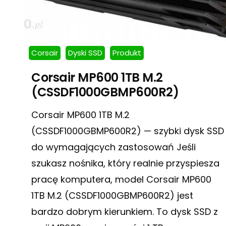
Corsair
Dyski SSD
Produkt
Corsair MP600 1TB M.2
(CSSDF1000GBMP600R2)
Corsair MP600 1TB M.2
(CSSDF1000GBMP600R2) — szybki dysk SSD
do wymagających zastosowań Jeśli
szukasz nośnika, który realnie przyspiesza
pracę komputera, model Corsair MP600
1TB M.2 (CSSDF1000GBMP600R2) jest
bardzo dobrym kierunkiem. To dysk SSD z