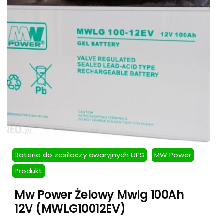
Baterie do zasilaczy awaryjnych UPS
MW Power
Produkt
Mw Power Żelowy Mwlg 100Ah
12V (MWLG10012EV)